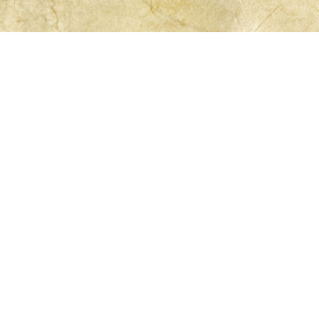
Wie leefde en werkte op de
American Frontier van 1700
tot 1890 ?
De Amerikaanse frontier was een grensgebied vol
verandering, spanning en avontuur. Tussen 1700 en 1890
trokken allerlei groepen het westen in, ieder met hun
eigen doelen, culturen en verhalen. Dit waren de
hoofdrolspelers: