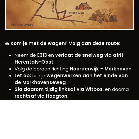
🚗 Kom je met de wagen? Volg dan deze route:
Neem de
E313
en
verlaat de snelweg via afrit
Herentals-Oost
.
Volg de borden richting
Noorderwijk – Morkhoven
.
Let op:
er zijn
wegenwerken aan het einde van
de Morkhovenseweg
.
Sla daarom tijdig linksaf via Witbos
, en daarna
rechtsaf via Hoogton
.
Aan het einde van Hoogton
sla je linksaf richting
Voortkapel
.
Vervolgens dadelijk weer linksaf
: je komt nu op
de
Oevelseweg
.
Volg de Oevelseweg tot je een zandpad ziet
dat leidt naar The Old Farm
.