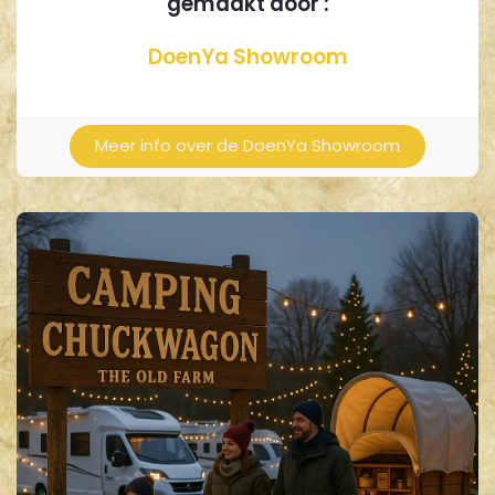
gemaakt door :​
DoenYa Showroom
Meer info over de DoenYa Showro​​om