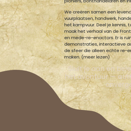
pioniers, bonthandelaren en i
We creëren samen een levend
vuurplaatsen, handwerk, hand
het kampvuur. Deel je kennis, 
maak het verhaal van de Front
en mede-re-enactors. Er is rui
demonstraties, interactieve act
de sfeer die alleen echte re
maken. (meer lezen)
Sluit je aan en be
het avontuur — auth
onverge