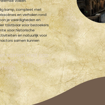
nheemse volken.
ig kamp, compleet met
elsscènes en verhalen rond
toon je vaardigheden en
ier tastbaar voor bezoekers
mte voor historische
iviteiten en natuurlijk voor
-enactors samen kunnen
leef samen met ons
entiek, sfeervol en
telijk!