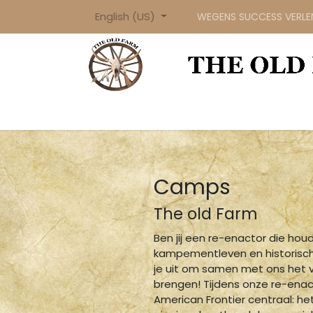
Skip to Content
English (US)
WEGENS SUCCESS VERLENG
The Old Farm
The Longhorn Saloon
Camps
The old Farm
Ben jij een re-enactor die hou
kampementleven en historisch
je uit om samen met ons het v
brengen! Tijdens onze re-en
American Frontier centraal: he