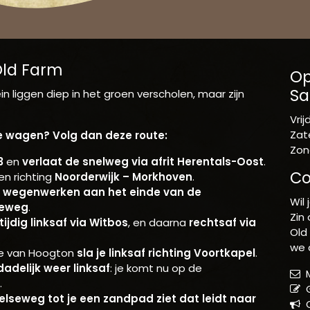
Old Farm
Op
Sa
 liggen diep in het groen verscholen, maar zijn
Vri
Zat
e wagen? Volg dan deze route:
Zon
3
en
verlaat de snelweg via afrit Herentals-Oost
.
Co
en richting
Noorderwijk – Morkhoven
.
n
wegenwerken aan het einde van de
Wil
seweg
.
Zin
ijdig linksaf via Witbos
, en daarna
rechtsaf via
Old
we 
de van Hoogton
sla je linksaf richting Voortkapel
.
adelijk weer linksaf
: je komt nu op de
M
.
G
lseweg tot je een zandpad ziet dat leidt naar
O