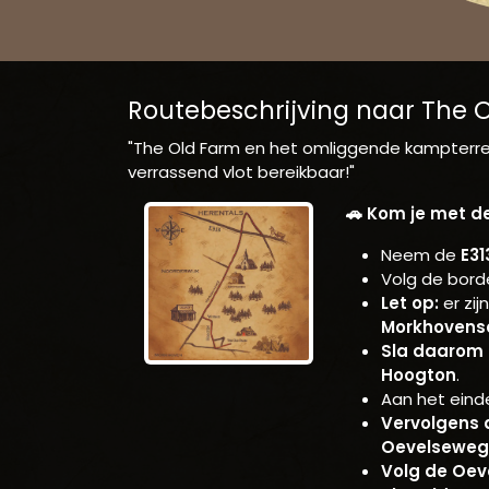
Routebeschrijving naar The 
"The Old Farm en het omliggende kampterrein
verrassend vlot bereikbaar!"
🚗 Kom je met d
Neem de
E31
Volg de bord
Let op:
er zij
Morkhoven
Sla daarom t
Hoogton
.
Aan het ein
Vervolgens d
Oevelseweg
Volg de Oeve